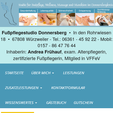
• In den Rohrwiesen
Fußpflegestudio Donnersberg
18 • 67808 Würzweiler - Tel.: 06361 - 45 92 22 - Mobil:
0157 - 86 47 76 44
Inhaberin:
, exam. Altenpflegerin,
Andrea Frühauf
zertifizierte Fußpflegerin, Mitglied in VFFeV
STARTSEITE
ÜBER MICH
LEISTUNGEN
ZUSATZLEISTUNGEN
KONTAKTFORMULAR
WISSENSWERTES
GÄSTEBUCH
GUTSCHEIN