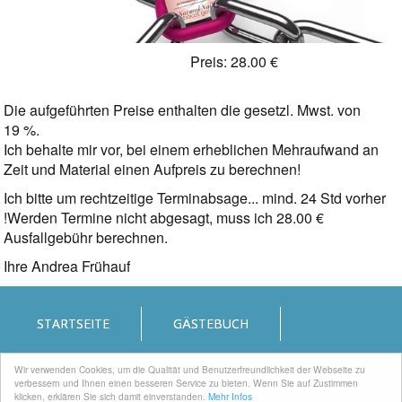
Preis: 28.00 €
Die aufgeführten Preise enthalten die gesetzl. Mwst. von
19 %.
Ich behalte mir vor, bei einem erheblichen Mehraufwand an
Zeit und Material einen Aufpreis zu berechnen!
Ich bitte um rechtzeitige Terminabsage... mind. 24 Std vorher
!Werden Termine nicht abgesagt, muss ich 28.00 €
Ausfallgebühr berechnen.
Ihre Andrea Frühauf
STARTSEITE
GÄSTEBUCH
Wir verwenden Cookies, um die Qualität und Benutzerfreundlichkeit der Webseite zu
IMPRESSUM
DATENSCHUTZERKLÄRUNG
verbessern und Ihnen einen besseren Service zu bieten. Wenn Sie auf Zustimmen
klicken, erklären Sie sich damit einverstanden.
Mehr Infos