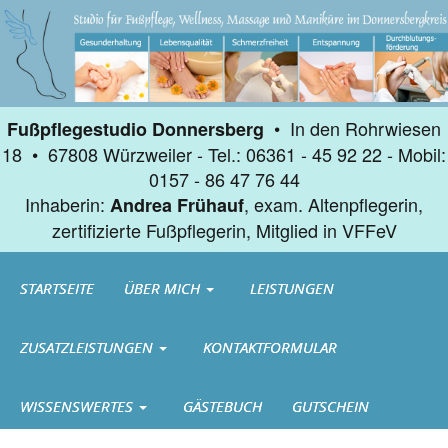
• In den Rohrwiesen
Fußpflegestudio Donnersberg
18 • 67808 Würzweiler - Tel.: 06361 - 45 92 22 - Mobil:
0157 - 86 47 76 44
Inhaberin:
, exam. Altenpflegerin,
Andrea Frühauf
zertifizierte Fußpflegerin, Mitglied in VFFeV
STARTSEITE
ÜBER MICH
LEISTUNGEN
ZUSATZLEISTUNGEN
KONTAKTFORMULAR
WISSENSWERTES
GÄSTEBUCH
GUTSCHEIN