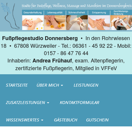
• In den Rohrwiesen
Fußpflegestudio Donnersberg
18 • 67808 Würzweiler - Tel.: 06361 - 45 92 22 - Mobil:
0157 - 86 47 76 44
Inhaberin:
, exam. Altenpflegerin,
Andrea Frühauf
zertifizierte Fußpflegerin, Mitglied in VFFeV
STARTSEITE
ÜBER MICH
LEISTUNGEN
ZUSATZLEISTUNGEN
KONTAKTFORMULAR
WISSENSWERTES
GÄSTEBUCH
GUTSCHEIN