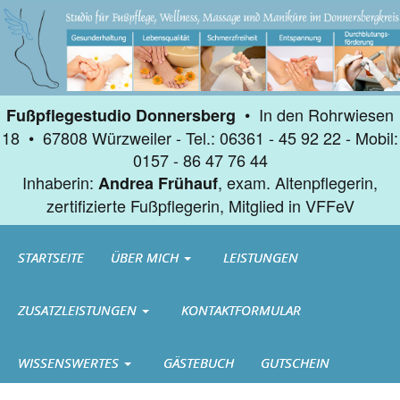
• In den Rohrwiesen
Fußpflegestudio Donnersberg
18 • 67808 Würzweiler - Tel.: 06361 - 45 92 22 - Mobil:
0157 - 86 47 76 44
Inhaberin:
, exam. Altenpflegerin,
Andrea Frühauf
zertifizierte Fußpflegerin, Mitglied in VFFeV
STARTSEITE
ÜBER MICH
LEISTUNGEN
ZUSATZLEISTUNGEN
KONTAKTFORMULAR
WISSENSWERTES
GÄSTEBUCH
GUTSCHEIN